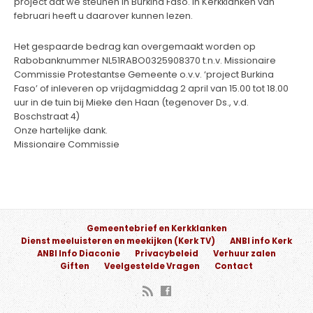
project dat we steunen in Burkina Faso. In Kerkklanken van
februari heeft u daarover kunnen lezen.
Het gespaarde bedrag kan overgemaakt worden op
Rabobanknummer NL51RABO0325908370 t.n.v. Missionaire
Commissie Protestantse Gemeente o.v.v. ‘project Burkina
Faso’ of inleveren op vrijdagmiddag 2 april van 15.00 tot 18.00
uur in de tuin bij Mieke den Haan (tegenover Ds., v.d.
Boschstraat 4)
Onze hartelijke dank.
Missionaire Commissie
Gemeentebrief en Kerkklanken
Dienst meeluisteren en meekijken (Kerk TV)
ANBI info Kerk
ANBI Info Diaconie
Privacybeleid
Verhuur zalen
Giften
Veelgestelde Vragen
Contact