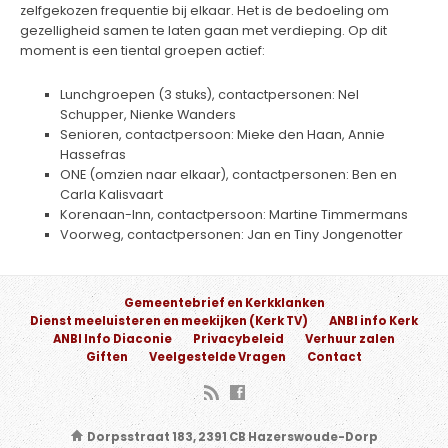
zelfgekozen frequentie bij elkaar. Het is de bedoeling om
gezelligheid samen te laten gaan met verdieping. Op dit
moment is een tiental groepen actief:
Lunchgroepen (3 stuks), contactpersonen: Nel
Schupper, Nienke Wanders
Senioren, contactpersoon: Mieke den Haan, Annie
Hassefras
ONE (omzien naar elkaar), contactpersonen: Ben en
Carla Kalisvaart
Korenaan-Inn, contactpersoon: Martine Timmermans
Voorweg, contactpersonen: Jan en Tiny Jongenotter
Gemeentebrief en Kerkklanken
Dienst meeluisteren en meekijken (Kerk TV)
ANBI info Kerk
ANBI Info Diaconie
Privacybeleid
Verhuur zalen
Giften
Veelgestelde Vragen
Contact
Dorpsstraat 183, 2391 CB Hazerswoude-Dorp