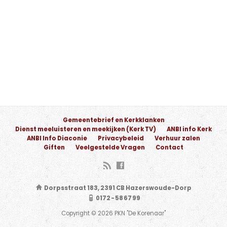
Gemeentebrief en Kerkklanken
Dienst meeluisteren en meekijken (Kerk TV)
ANBI info Kerk
ANBI Info Diaconie
Privacybeleid
Verhuur zalen
Giften
Veelgestelde Vragen
Contact
Dorpsstraat 183, 2391 CB Hazerswoude-Dorp
0172 - 58 67 99
Copyright © 2026 PKN "De Korenaar"