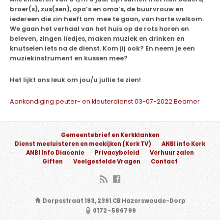
broer(s), zus(sen), opa’s en oma’s, de buurvrouw en
iedereen die zin heeft om mee te gaan, van harte welkom.
We gaan het verhaal van het huis op de rots horen en
beleven, zingen liedjes, maken muziek en drinken en
knutselen iets na de dienst. Kom jij ook? En neem je een
muziekinstrument en kussen mee?
Het lijkt ons leuk om jou/u jullie te zien!
Aankondiging peuter- en kleuterdienst 03-07-2022 Beamer
Gemeentebrief en Kerkklanken
Dienst meeluisteren en meekijken (Kerk TV)
ANBI info Kerk
ANBI Info Diaconie
Privacybeleid
Verhuur zalen
Giften
Veelgestelde Vragen
Contact
Dorpsstraat 183, 2391 CB Hazerswoude-Dorp
0172 - 58 67 99