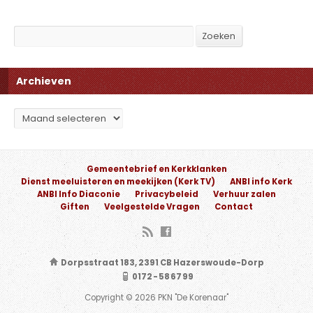
Search
Zoeken
Archieven
Archieven
Gemeentebrief en Kerkklanken
Dienst meeluisteren en meekijken (Kerk TV)
ANBI info Kerk
ANBI Info Diaconie
Privacybeleid
Verhuur zalen
Giften
Veelgestelde Vragen
Contact
Dorpsstraat 183, 2391 CB Hazerswoude-Dorp
0172 - 58 67 99
Copyright © 2026 PKN "De Korenaar"