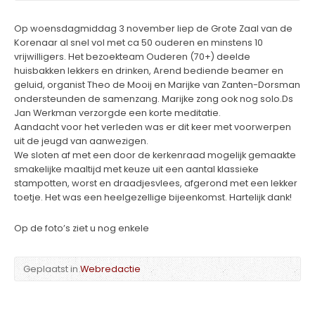
Op woensdagmiddag 3 november liep de Grote Zaal van de
Korenaar al snel vol met ca 50 ouderen en minstens 10
vrijwilligers. Het bezoekteam Ouderen (70+) deelde
huisbakken lekkers en drinken, Arend bediende beamer en
geluid, organist Theo de Mooij en Marijke van Zanten-Dorsman
ondersteunden de samenzang. Marijke zong ook nog solo.Ds
Jan Werkman verzorgde een korte meditatie.
Aandacht voor het verleden was er dit keer met voorwerpen
uit de jeugd van aanwezigen.
We sloten af met een door de kerkenraad mogelijk gemaakte
smakelijke maaltijd met keuze uit een aantal klassieke
stampotten, worst en draadjesvlees, afgerond met een lekker
toetje. Het was een heelgezellige bijeenkomst. Hartelijk dank!
Op de foto’s ziet u nog enkele
Geplaatst in
Webredactie