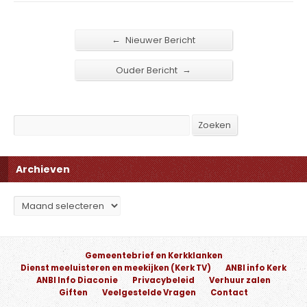
←
Nieuwer Bericht
→
Ouder Bericht
Search
Zoeken
Archieven
Archieven
Gemeentebrief en Kerkklanken
Dienst meeluisteren en meekijken (Kerk TV)
ANBI info Kerk
ANBI Info Diaconie
Privacybeleid
Verhuur zalen
Giften
Veelgestelde Vragen
Contact