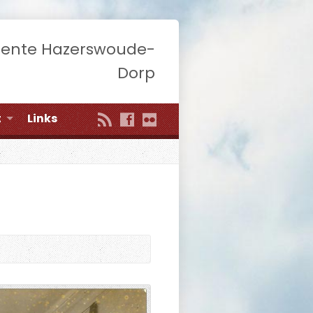
eente Hazerswoude-
Dorp
t
Links