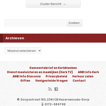
→
Ouder Bericht
Search
Zoeken
Archieven
Archieven
Gemeentebrief en Kerkklanken
Dienst meeluisteren en meekijken (Kerk TV)
ANBI info Kerk
ANBI Info Diaconie
Privacybeleid
Verhuur zalen
Giften
Veelgestelde Vragen
Contact
Dorpsstraat 183, 2391 CB Hazerswoude-Dorp
0172 - 58 67 99