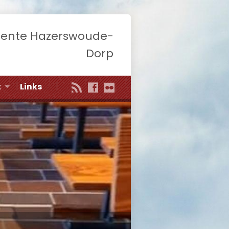
eente Hazerswoude-
Dorp
t
Links