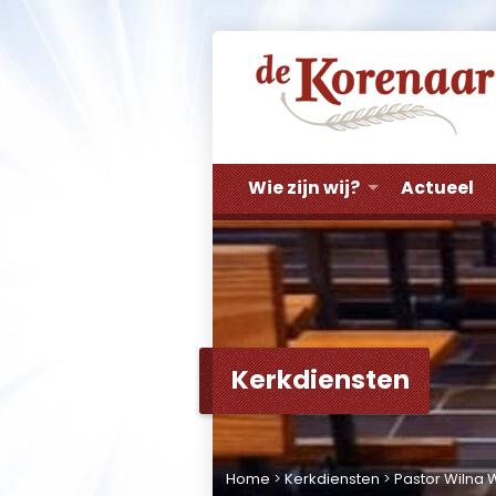
Wie zijn wij?
Actueel
Kerkdiensten
Home
>
Kerkdiensten
>
Pastor Wilna 