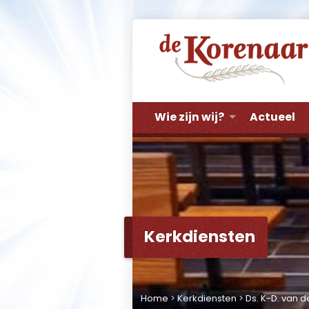
Wie zijn wij?
Actueel
Kerkdiensten
Home
>
Kerkdiensten
>
Ds. K-D. van 