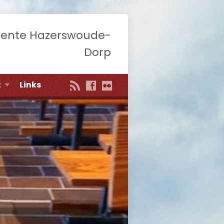
eente Hazerswoude-
Dorp
t
Links