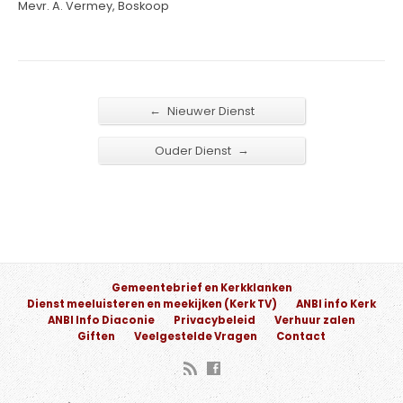
Mevr. A. Vermey, Boskoop
←
Nieuwer Dienst
→
Ouder Dienst
Gemeentebrief en Kerkklanken
Dienst meeluisteren en meekijken (Kerk TV)
ANBI info Kerk
ANBI Info Diaconie
Privacybeleid
Verhuur zalen
Giften
Veelgestelde Vragen
Contact