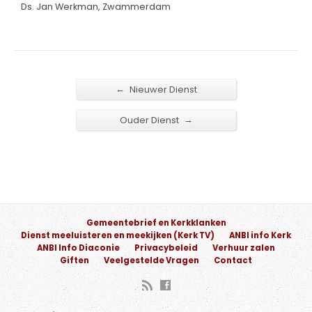
Ds. Jan Werkman, Zwammerdam
←
Nieuwer Dienst
→
Ouder Dienst
Gemeentebrief en Kerkklanken
Dienst meeluisteren en meekijken (Kerk TV)
ANBI info Kerk
ANBI Info Diaconie
Privacybeleid
Verhuur zalen
Giften
Veelgestelde Vragen
Contact