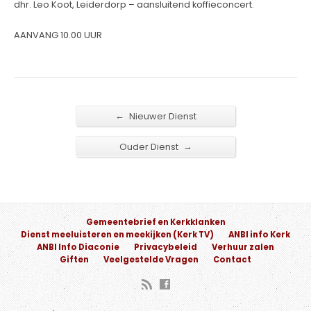
dhr. Leo Koot, Leiderdorp – aansluitend koffieconcert.
AANVANG 10.00 UUR
←
Nieuwer Dienst
→
Ouder Dienst
Gemeentebrief en Kerkklanken
Dienst meeluisteren en meekijken (Kerk TV)
ANBI info Kerk
ANBI Info Diaconie
Privacybeleid
Verhuur zalen
Giften
Veelgestelde Vragen
Contact