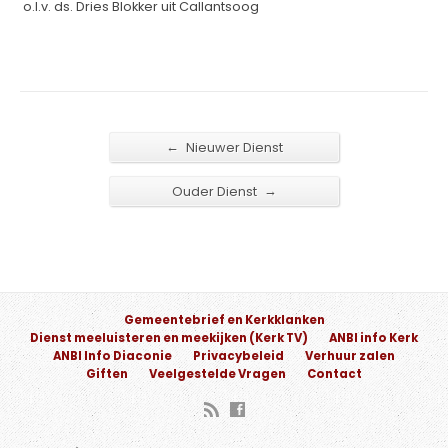
o.l.v. ds. Dries Blokker uit Callantsoog
←
Nieuwer Dienst
→
Ouder Dienst
Gemeentebrief en Kerkklanken
Dienst meeluisteren en meekijken (Kerk TV)
ANBI info Kerk
ANBI Info Diaconie
Privacybeleid
Verhuur zalen
Giften
Veelgestelde Vragen
Contact