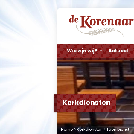
Wie zijn wij?
Actueel
Kerkdiensten
Home
>
Kerkdiensten
>
Toon Dienst