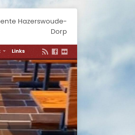
eente Hazerswoude-
Dorp
t
Links