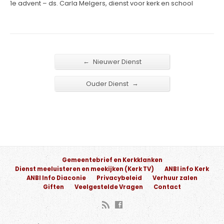
1e advent – ds. Carla Melgers, dienst voor kerk en school
←
Nieuwer Dienst
→
Ouder Dienst
Gemeentebrief en Kerkklanken
Dienst meeluisteren en meekijken (Kerk TV)
ANBI info Kerk
ANBI Info Diaconie
Privacybeleid
Verhuur zalen
Giften
Veelgestelde Vragen
Contact