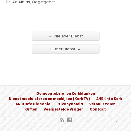
Ds. Ad Alblas, Oegstgeest
←
Nieuwer Dienst
→
Ouder Dienst
Gemeentebrief en Kerkklanken
Dienst meeluisteren en meekijken (Kerk TV)
ANBI info Kerk
ANBI Info Diaconie
Privacybeleid
Verhuur zalen
Giften
Veelgestelde Vragen
Contact