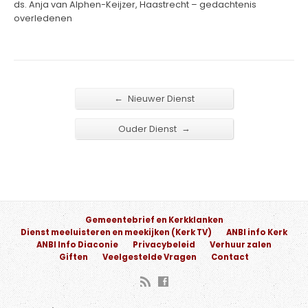
ds. Anja van Alphen-Keijzer, Haastrecht – gedachtenis
overledenen
←
Nieuwer Dienst
→
Ouder Dienst
Gemeentebrief en Kerkklanken
Dienst meeluisteren en meekijken (Kerk TV)
ANBI info Kerk
ANBI Info Diaconie
Privacybeleid
Verhuur zalen
Giften
Veelgestelde Vragen
Contact