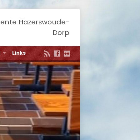
eente Hazerswoude-
Dorp
t
Links