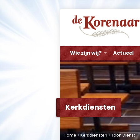
Wie zijn wij?
Actueel
Kerkdiensten
Home
>
Kerkdiensten
>
Toon Dienst