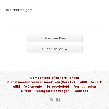
Ds. Carla Melgers
←
Nieuwer Dienst
→
Ouder Dienst
Gemeentebrief en Kerkklanken
Dienst meeluisteren en meekijken (Kerk TV)
ANBI info Kerk
ANBI Info Diaconie
Privacybeleid
Verhuur zalen
Giften
Veelgestelde Vragen
Contact