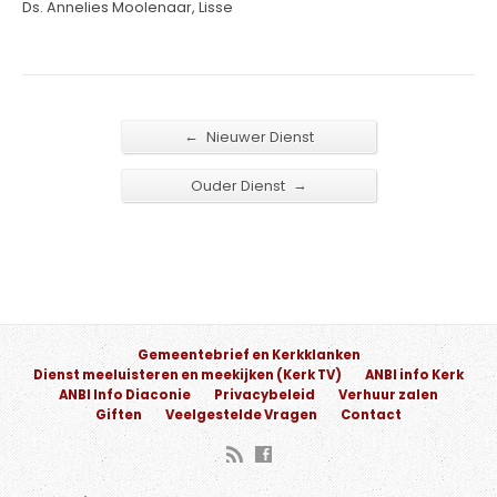
Ds. Annelies Moolenaar, Lisse
←
Nieuwer Dienst
→
Ouder Dienst
Gemeentebrief en Kerkklanken
Dienst meeluisteren en meekijken (Kerk TV)
ANBI info Kerk
ANBI Info Diaconie
Privacybeleid
Verhuur zalen
Giften
Veelgestelde Vragen
Contact