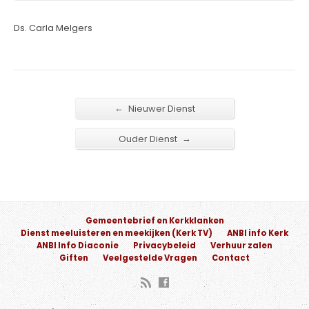
Ds. Carla Melgers
←
Nieuwer Dienst
→
Ouder Dienst
Gemeentebrief en Kerkklanken
Dienst meeluisteren en meekijken (Kerk TV)
ANBI info Kerk
ANBI Info Diaconie
Privacybeleid
Verhuur zalen
Giften
Veelgestelde Vragen
Contact