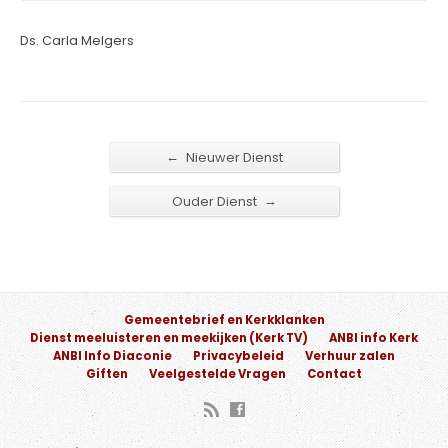
Ds. Carla Melgers
←
Nieuwer Dienst
→
Ouder Dienst
Gemeentebrief en Kerkklanken
Dienst meeluisteren en meekijken (Kerk TV)
ANBI info Kerk
ANBI Info Diaconie
Privacybeleid
Verhuur zalen
Giften
Veelgestelde Vragen
Contact