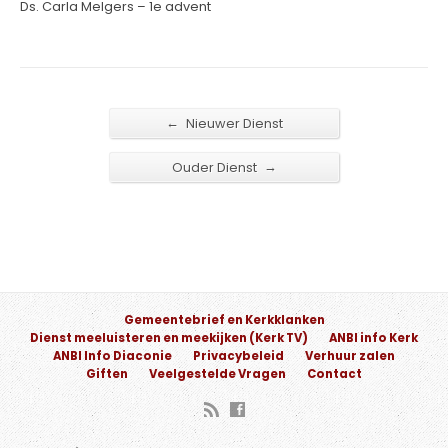
Ds. Carla Melgers – 1e advent
←
Nieuwer Dienst
→
Ouder Dienst
Gemeentebrief en Kerkklanken
Dienst meeluisteren en meekijken (Kerk TV)
ANBI info Kerk
ANBI Info Diaconie
Privacybeleid
Verhuur zalen
Giften
Veelgestelde Vragen
Contact