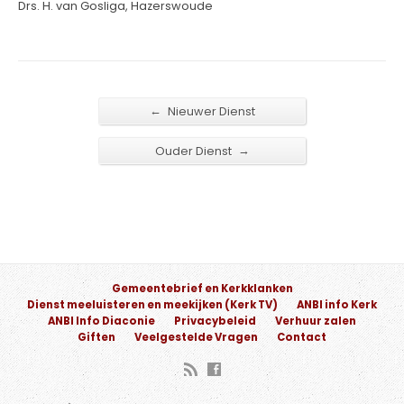
Drs. H. van Gosliga, Hazerswoude
←
Nieuwer Dienst
→
Ouder Dienst
Gemeentebrief en Kerkklanken
Dienst meeluisteren en meekijken (Kerk TV)
ANBI info Kerk
ANBI Info Diaconie
Privacybeleid
Verhuur zalen
Giften
Veelgestelde Vragen
Contact