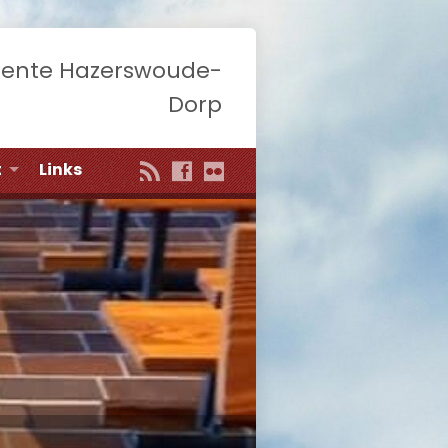
eente Hazerswoude-
Dorp
t
Links