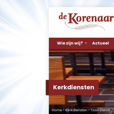
Wie zijn wij?
Actueel
Kerkdiensten
Home
>
Kerkdiensten
>
Toon Dienst