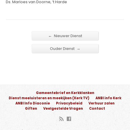
Ds. Marloes van Doorne, ‘t Harde
←
Nieuwer Dienst
→
Ouder Dienst
Gemeentebrief en Kerkklanken
Dienst meeluisteren en meekijken (Kerk TV)
ANBI info Kerk
ANBI Info Diaconie
Privacybeleid
Verhuur zalen
Giften
Veelgestelde Vragen
Contact