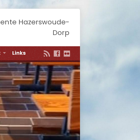
eente Hazerswoude-
Dorp
t
Links