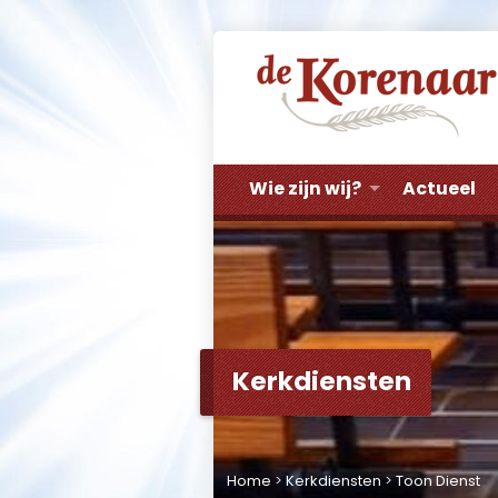
Wie zijn wij?
Actueel
Kerkdiensten
Home
>
Kerkdiensten
>
Toon Dienst