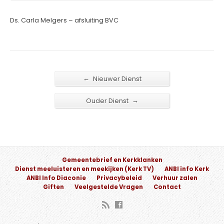
Ds. Carla Melgers – afsluiting BVC
←
Nieuwer Dienst
→
Ouder Dienst
Gemeentebrief en Kerkklanken
Dienst meeluisteren en meekijken (Kerk TV)
ANBI info Kerk
ANBI Info Diaconie
Privacybeleid
Verhuur zalen
Giften
Veelgestelde Vragen
Contact