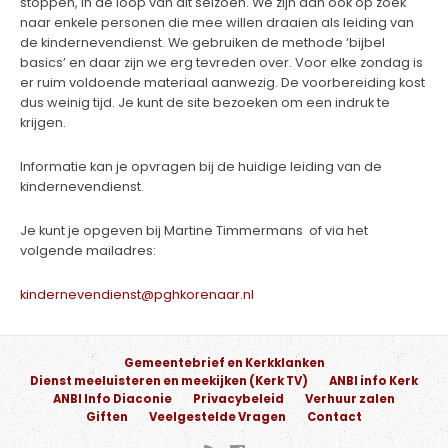
stoppen, in de loop van dit seizoen. We zijn dan ook op zoek
naar enkele personen die mee willen draaien als leiding van
de kindernevendienst. We gebruiken de methode ‘bijbel
basics’ en daar zijn we erg tevreden over. Voor elke zondag is
er ruim voldoende materiaal aanwezig. De voorbereiding kost
dus weinig tijd. Je kunt de site bezoeken om een indruk te
krijgen.
Informatie kan je opvragen bij de huidige leiding van de
kindernevendienst.
Je kunt je opgeven bij Martine Timmermans of via het
volgende mailadres:
kindernevendienst@pghkorenaar.nl
Gemeentebrief en Kerkklanken
Dienst meeluisteren en meekijken (Kerk TV)
ANBI info Kerk
ANBI Info Diaconie
Privacybeleid
Verhuur zalen
Giften
Veelgestelde Vragen
Contact