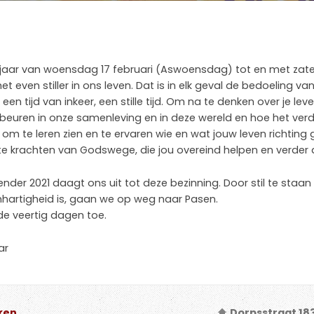
 jaar van woensdag 17 februari (Aswoensdag) tot en met zaterd
t even stiller in ons leven. Dat is in elk geval de bedoeling v
en tijd van inkeer, een stille tijd. Om na te denken over je lev
beuren in onze samenleving en in deze wereld en hoe het ver
d om te leren zien en te ervaren wie en wat jouw leven richting
hte krachten van Godswege, die jou overeind helpen en verder 
nder 2021 daagt ons uit tot deze bezinning. Door stil te staan 
mhartigheid is, gaan we op weg naar Pasen.
e veertig dagen toe.
ar
ken
Dorpsstraat 18