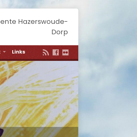
eente Hazerswoude-
Dorp
t
Links