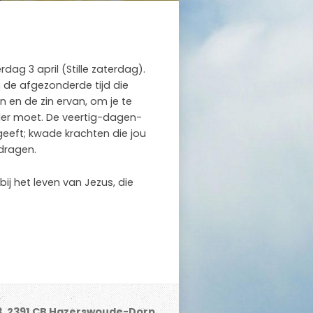
ag 3 april (Stille zaterdag).
an de afgezonderde tijd die
en en de zin ervan, om je te
der moet. De veertig-dagen-
 geeft; kwade krachten die jou
dragen.
bij het leven van Jezus, die
3, 2391 CB Hazerswoude-Dorp