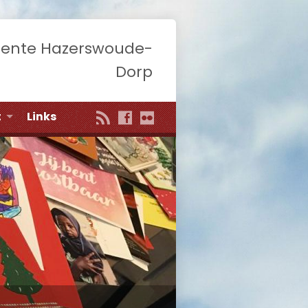
eente Hazerswoude-
Dorp
t
Links