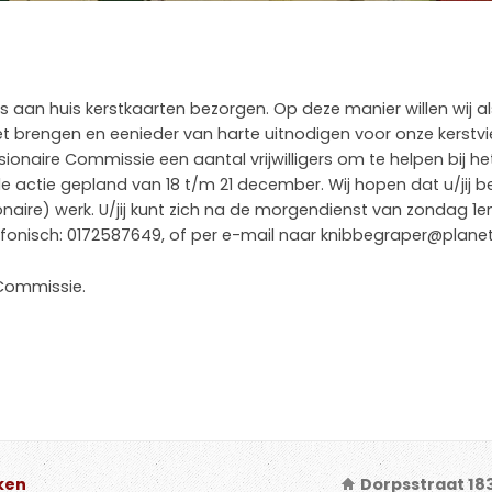
s aan huis kerstkaarten bezorgen. Op deze manier willen wij 
 brengen en eenieder van harte uitnodigen voor onze kerstv
ionaire Commissie een aantal vrijwilligers om te helpen bij he
de actie gepland van 18 t/m 21 december. Wij hopen dat u/jij ber
naire) werk. U/jij kunt zich na de morgendienst van zondag 1e
efonisch: 0172587649, of per e-mail naar knibbegraper@planet
 Commissie.
ken
Dorpsstraat 18