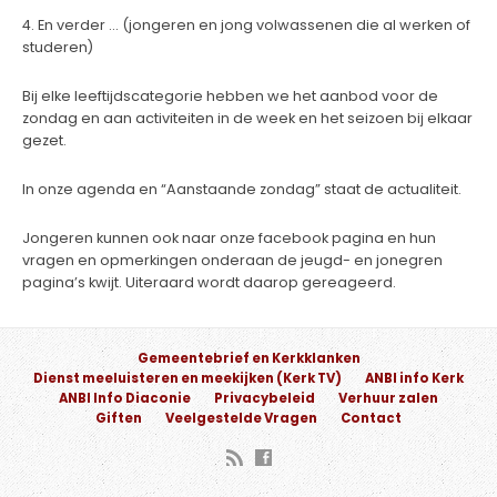
4. En verder … (jongeren en jong volwassenen die al werken of
studeren)
Bij elke leeftijdscategorie hebben we het aanbod voor de
zondag en aan activiteiten in de week en het seizoen bij elkaar
gezet.
In onze agenda en “Aanstaande zondag” staat de actualiteit.
Jongeren kunnen ook naar onze facebook pagina en hun
vragen en opmerkingen onderaan de jeugd- en jonegren
pagina’s kwijt. Uiteraard wordt daarop gereageerd.
Gemeentebrief en Kerkklanken
Dienst meeluisteren en meekijken (Kerk TV)
ANBI info Kerk
ANBI Info Diaconie
Privacybeleid
Verhuur zalen
Giften
Veelgestelde Vragen
Contact