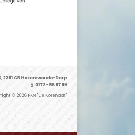
College van
3, 2391 CB Hazerswoude-Dorp
0172 - 58 67 99
right © 2026 PKN "De Korenaar"