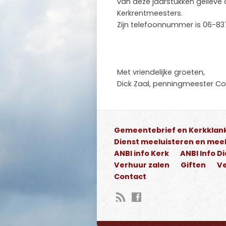
van deze jaarstukken gelieve
Kerkrentmeesters.
Zijn telefoonnummer is 06-83
Met vriendelijke groeten,
Dick Zaal, penningmeester Co
Gemeentebrief en Kerkklan
Dienst meeluisteren en meek
ANBI info Kerk
ANBI Info D
Verhuur zalen
Giften
Ve
Contact