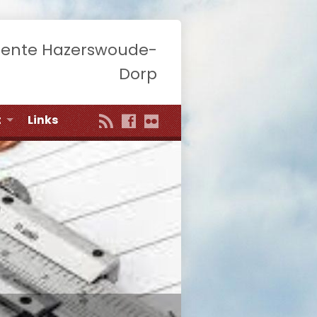
eente Hazerswoude-
Dorp
t
Links