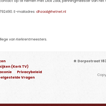
 contact op te nemen met Dick Zaal, penningmeester van het 
792490. E-mailadres:
dhzaal@hetnet.nl
llege van Kerkrentmeesters.
ken
Dorpsstraat 18
ijken (Kerk TV)
iaconie
Privacybeleid
Copy
elgestelde Vragen