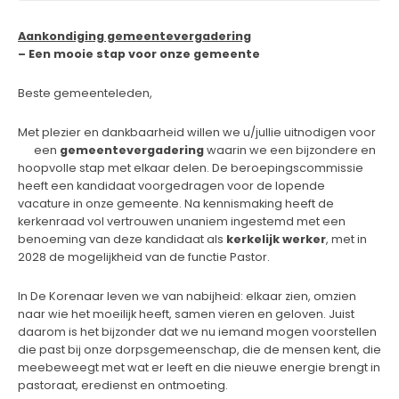
Aankondiging gemeentevergadering
– Een mooie stap voor onze gemeente
Beste gemeenteleden,
Met plezier en dankbaarheid willen we u/jullie uitnodigen voor
een
gemeentevergadering
waarin we een bijzondere en
hoopvolle stap met elkaar delen. De beroepingscommissie
heeft een kandidaat voorgedragen voor de lopende
vacature in onze gemeente. Na kennismaking heeft de
kerkenraad vol vertrouwen unaniem ingestemd met een
benoeming van deze kandidaat als
kerkelijk werker
, met in
2028 de mogelijkheid van de functie Pastor.
In De Korenaar leven we van nabijheid: elkaar zien, omzien
naar wie het moeilijk heeft, samen vieren en geloven. Juist
daarom is het bijzonder dat we nu iemand mogen voorstellen
die past bij onze dorpsgemeenschap, die de mensen kent, die
meebeweegt met wat er leeft en die nieuwe energie brengt in
pastoraat, eredienst en ontmoeting.