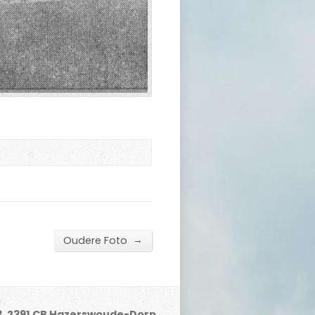
→
Oudere Foto
3, 2391 CB Hazerswoude-Dorp