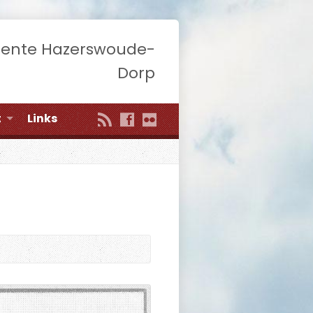
eente Hazerswoude-
Dorp
t
Links