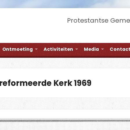
Protestantse Gem
Ontmoeting
Activiteiten
Media
Contac
eformeerde Kerk 1969