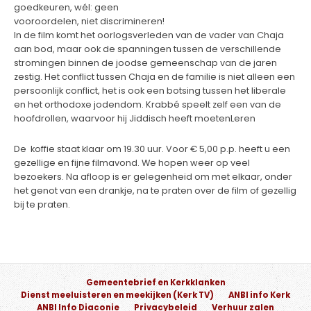
goedkeuren, wél: geen
vooroordelen, niet discrimineren!
In de film komt het oorlogsverleden van de vader van Chaja
aan bod, maar ook de spanningen tussen de verschillende
stromingen binnen de joodse gemeenschap van de jaren
zestig. Het conflict tussen Chaja en de familie is niet alleen een
persoonlijk conflict, het is ook een botsing tussen het liberale
en het orthodoxe jodendom. Krabbé speelt zelf een van de
hoofdrollen, waarvoor hij Jiddisch heeft moetenLeren
De koffie staat klaar om 19.30 uur. Voor € 5,00 p.p. heeft u een
gezellige en fijne filmavond. We hopen weer op veel
bezoekers. Na afloop is er gelegenheid om met elkaar, onder
het genot van een drankje, na te praten over de film of gezellig
bij te praten.
Gemeentebrief en Kerkklanken
Dienst meeluisteren en meekijken (Kerk TV)
ANBI info Kerk
ANBI Info Diaconie
Privacybeleid
Verhuur zalen