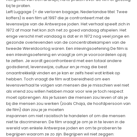
bij te praten.
Left Luggage (= de verloren bagage; Nederlandse titel: Twee
koffers) is een film uit 1997 die je confronteert met de
levenswijze van de Antwerpse joden. Het verhaal speelt zich in
1972 af maar het kon zich net zo goed vandaag afspelen. Het
enige verschil met vandaag is dat er in 1972 nog veel jonge en
gezonde overlevenden van de concentratiekampen van de
tweede Wereldoorlog waren. Een inlevingsoefening De film is
een inlevingsoefening en vraagt je om je vooroordelen opzij
te zetten. Je wordt geconfronteerd met een totaal andere
godsdienst, levenswijze, cultuur en je mag die best
onaantrekkelijk vinden en je kan er zelfs heel wat kritiek op
hebben. Toch vraagt de film wat bereidheid om een
levensverhaal te volgen van mensen die je misschien wel niet
als vriend zou willen hebben maar voor wie je toch respect
moet opbrengen. Als je tussen die mensen zou leven of als je
bij die mensen zou werken (zoals Chaja, de hoofdpersoon van
de film) dan zou je je moeten
inspannen om niet racistisch te handelen of om die mensen
niet te discrimineren. De film vraagt je om je in te leven in de
wereld van enkele Antwerpse joden en om te proberen te
begrijpen waarom ze zo zijn. Begrijpen wil niet zeggen: