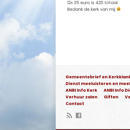
12x 35 euro is 420 totaal.
Bedank de kerk van mij
Gemeentebrief en Kerkklan
Dienst meeluisteren en meek
ANBI info Kerk
ANBI Info D
Verhuur zalen
Giften
Ve
Contact