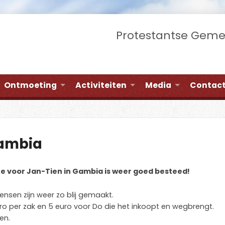
Protestantse Gem
Ontmoeting
Activiteiten
Media
Contac
Gambia
te voor Jan-Tien in Gambia is weer goed besteed!
ensen zijn weer zo blij gemaakt.
euro per zak en 5 euro voor Do die het inkoopt en wegbrengt.
en.