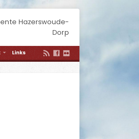
eente Hazerswoude-
Dorp
t
Links